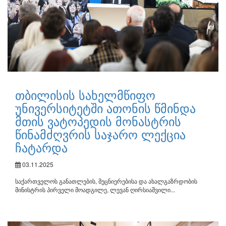
თბილისის სახელმწიფო
უნივერსიტეტში ათონის წმინდა
მთის ვატოპედის მონასტრის
წინამძღვრის საჯარო ლექცია
ჩატარდა
03.11.2025
საქართველოს განათლების, მეცნიერებისა და ახალგაზრდობის
მინისტრის პირველი მოადგილე, ლევან ღირსიაშვილი...