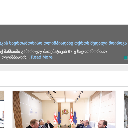
იკის საერთაშორისო ოლიმპიადაზე ოქროს მედალი მოიპოვა
ქ შანხაიში გამართულ მათემატიკის 67-ე საერთაშორისო
 ოლიმპიადის...
Read More