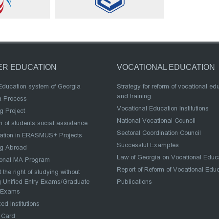
ER EDUCATION
VOCATIONAL EDUCATION
Education system of Georgia
Strategy for reform of vocational ed
and training
a Process
Vocational Education Institutions
g Project
National Vocational Council
 of students social assistance
Sectoral Coordination Council
pation in ERASMUS+ Projects
Successful Examples
ng Abroad
Law of Georgia on Vocational Educ
ional MA Program
Report of Reform of Vocational Edu
 the right of studying without
 Unified Entry Exams/Graduate
Publications
 Exams
ed Institutions
 Card