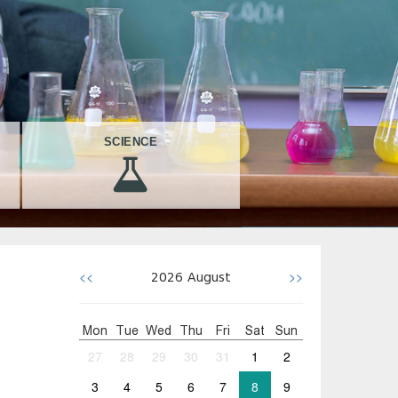
SCIENCE
<<
>>
2026
August
Mon
Tue
Wed
Thu
Fri
Sat
Sun
27
28
29
30
31
1
2
3
4
5
6
7
8
9