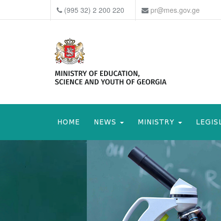
(995 32) 2 200 220
pr@mes.gov.ge
HOME
NEWS
MINISTRY
LEGIS