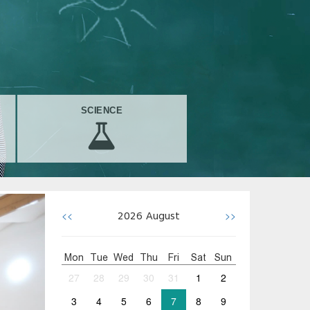
SCIENCE
<<
>>
2026
August
Mon
Tue
Wed
Thu
Fri
Sat
Sun
27
28
29
30
31
1
2
3
4
5
6
7
8
9