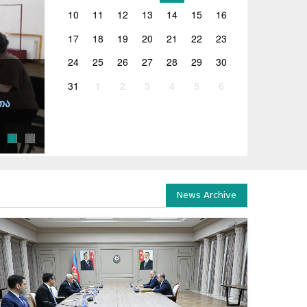
10
11
12
13
14
15
16
17
18
19
20
21
22
23
24
25
26
27
28
29
30
16.04.2026
31
1
2
3
4
5
6
ინკლუზიურ განათლებაზე საჯარო დიალოგის ფარ
თა
გაიმართა
პროექტის „საჯარო დიალოგი ინკლუზიურ განათლებაზე
მეცნიერებისა და ახალგაზრდობის მინისტრის მოადგილე
News Archive