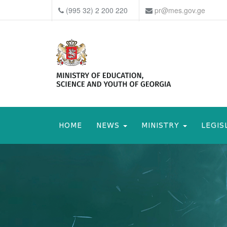
(995 32) 2 200 220
pr@mes.gov.ge
HOME
NEWS
MINISTRY
LEGIS