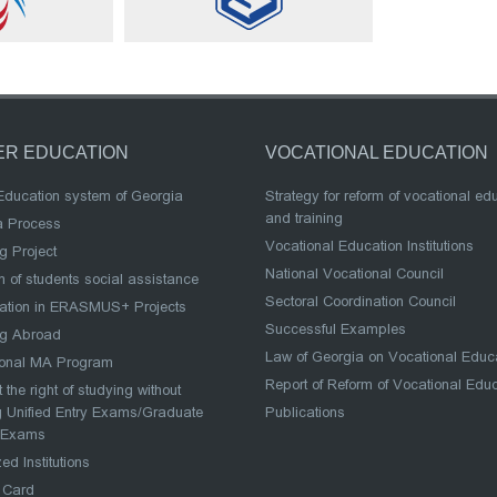
ER EDUCATION
VOCATIONAL EDUCATION
Education system of Georgia
Strategy for reform of vocational ed
and training
a Process
Vocational Education Institutions
g Project
National Vocational Council
 of students social assistance
Sectoral Coordination Council
pation in ERASMUS+ Projects
Successful Examples
ng Abroad
Law of Georgia on Vocational Educ
ional MA Program
Report of Reform of Vocational Edu
 the right of studying without
 Unified Entry Exams/Graduate
Publications
 Exams
ed Institutions
 Card