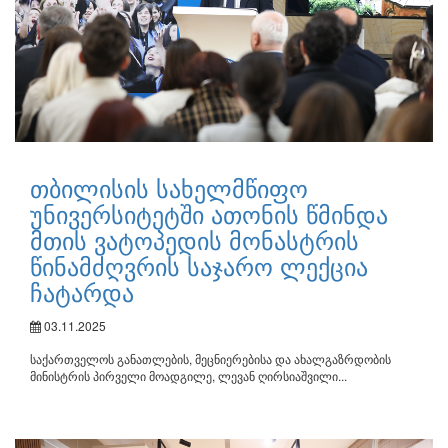
თბილისის სახელმწიფო
უნივერსიტეტში ათონის წმინდა
მთის ვატოპედის მონასტრის
წინამძღვრის საჯარო ლექცია
ჩატარდა
03.11.2025
საქართველოს განათლების, მეცნიერებისა და ახალგაზრდობის
მინისტრის პირველი მოადგილე, ლევან ღირსიაშვილი...