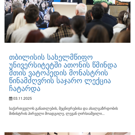
თბილისის სახელმწიფო
უნივერსიტეტში ათონის წმინდა
მთის ვატოპედის მონასტრის
წინამძღვრის საჯარო ლექცია
ჩატარდა
03.11.2025
საქართველოს განათლების, მეცნიერებისა და ახალგაზრდობის
მინისტრის პირველი მოადგილე, ლევან ღირსიაშვილი...