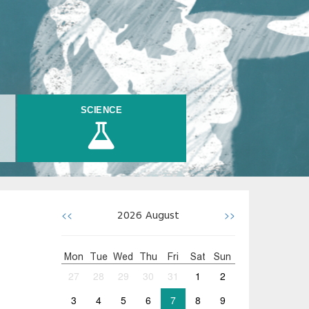
SCIENCE
<<
>>
2026
August
Mon
Tue
Wed
Thu
Fri
Sat
Sun
27
28
29
30
31
1
2
3
4
5
6
7
8
9