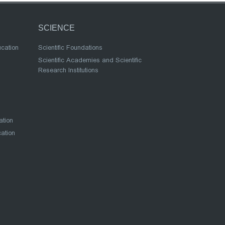
SCIENCE
ucation
Scientific Foundations
Scientific Academies and Scientific
Research Institutions
ation
cation