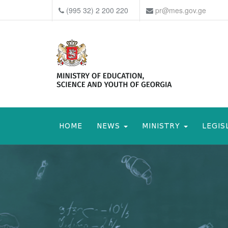
(995 32) 2 200 220
pr@mes.gov.ge
HOME
NEWS
MINISTRY
LEGIS