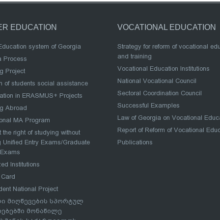
ER EDUCATION
VOCATIONAL EDUCATION
Education system of Georgia
Strategy for reform of vocational ed
and training
a Process
Vocational Education Institutions
g Project
National Vocational Council
 of students social assistance
Sectoral Coordination Council
pation in ERASMUS+ Projects
Successful Examples
ng Abroad
Law of Georgia on Vocational Educ
ional MA Program
Report of Reform of Vocational Edu
 the right of studying without
 Unified Entry Exams/Graduate
Publications
 Exams
ed Institutions
 Card
dent National Project
ი მიღწევების სპორტულ
რებებში მონაწილე