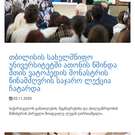
თბილისის სახელმწიფო
უნივერსიტეტში ათონის წმინდა
მთის ვატოპედის მონასტრის
წინამძღვრის საჯარო ლექცია
ჩატარდა
03.11.2025
საქართველოს განათლების, მეცნიერებისა და ახალგაზრდობის
მინისტრის პირველი მოადგილე, ლევან ღირსიაშვილი...