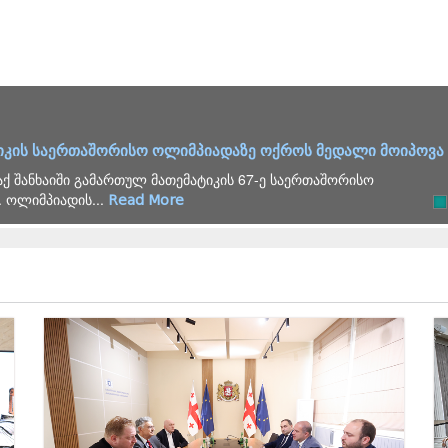
იკის საერთაშორისო ოლიმპიადაზე ოქროს მედალი მოიპოვა
ქ შანხაიში გამართულ მათემატიკის 67-ე საერთაშორისო
 ოლიმპიადის...
Read More