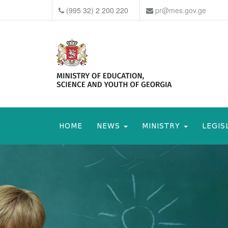
(995 32) 2 200 220
pr@mes.gov.ge
HOME
NEWS
MINISTRY
LEGIS