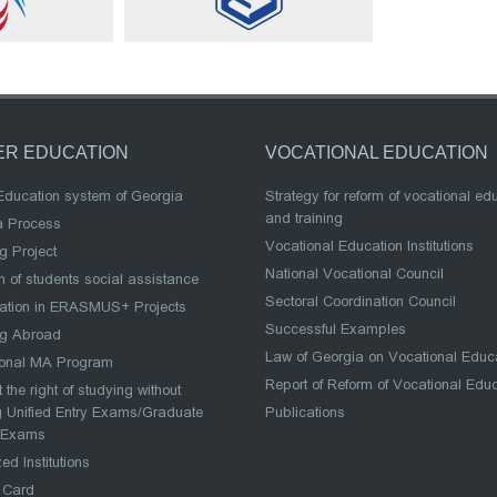
ER EDUCATION
VOCATIONAL EDUCATION
Education system of Georgia
Strategy for reform of vocational ed
and training
a Process
Vocational Education Institutions
g Project
National Vocational Council
 of students social assistance
Sectoral Coordination Council
pation in ERASMUS+ Projects
Successful Examples
ng Abroad
Law of Georgia on Vocational Educ
ional MA Program
Report of Reform of Vocational Edu
 the right of studying without
 Unified Entry Exams/Graduate
Publications
 Exams
ed Institutions
 Card