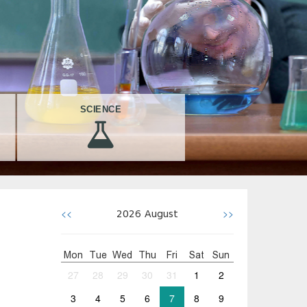
SCIENCE
<<
>>
2026
August
Mon
Tue
Wed
Thu
Fri
Sat
Sun
27
28
29
30
31
1
2
3
4
5
6
7
8
9