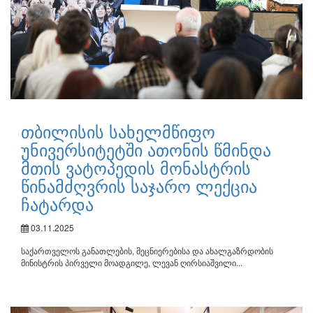
თბილისის სახელმწიფო
უნივერსიტეტში ათონის წმინდა
მთის ვატოპედის მონასტრის
წინამძღვრის საჯარო ლექცია
ჩატარდა
03.11.2025
საქართველოს განათლების, მეცნიერებისა და ახალგაზრდობის
მინისტრის პირველი მოადგილე, ლევან ღირსიაშვილი...