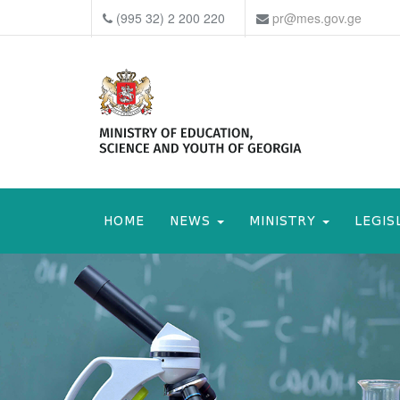
(995 32) 2 200 220
pr@mes.gov.ge
HOME
NEWS
MINISTRY
LEGIS