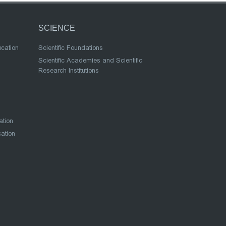
SCIENCE
ucation
Scientific Foundations
Scientific Academies and Scientific
Research Institutions
ation
cation