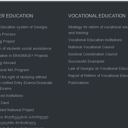
ER EDUCATION
VOCATIONAL EDUCATION
Education system of Georgia
Strategy for reform of vocational ed
and training
a Process
Vocational Education Institutions
g Project
National Vocational Council
 of students social assistance
Sectoral Coordination Council
pation in ERASMUS+ Projects
Successful Examples
ng Abroad
Law of Georgia on Vocational Educ
ional MA Program
Report of Reform of Vocational Edu
 the right of studying without
 Unified Entry Exams/Graduate
Publications
 Exams
ed Institutions
 Card
dent National Project
ი მიღწევების სპორტულ
რებებში მონაწილე