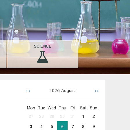
SCIENCE
<<
>>
2026
August
Mon
Tue
Wed
Thu
Fri
Sat
Sun
27
28
29
30
31
1
2
3
4
5
6
7
8
9