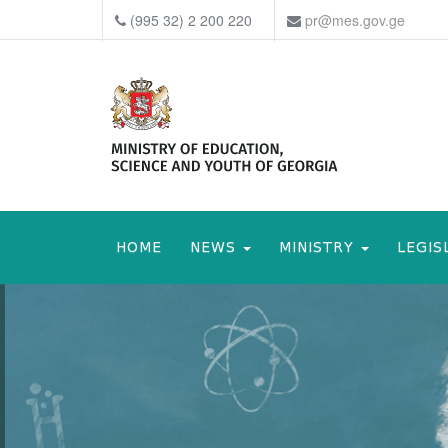
(995 32) 2 200 220
pr@mes.gov.ge
HOME
NEWS
MINISTRY
LEGIS