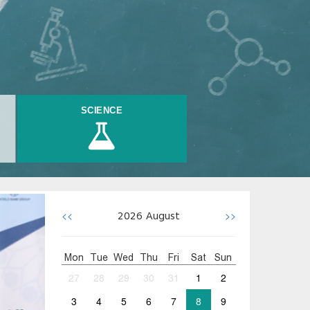
SCIENCE
<<
>>
2026
August
Mon
Tue
Wed
Thu
Fri
Sat
Sun
27
28
29
30
31
1
2
3
4
5
6
7
8
9