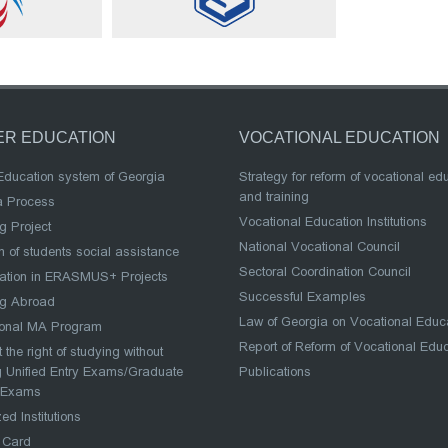
ER EDUCATION
VOCATIONAL EDUCATION
Education system of Georgia
Strategy for reform of vocational ed
and training
a Process
Vocational Education Institutions
g Project
National Vocational Council
 of students social assistance
Sectoral Coordination Council
pation in ERASMUS+ Projects
Successful Examples
ng Abroad
Law of Georgia on Vocational Educ
ional MA Program
Report of Reform of Vocational Edu
 the right of studying without
 Unified Entry Exams/Graduate
Publications
 Exams
ed Institutions
 Card