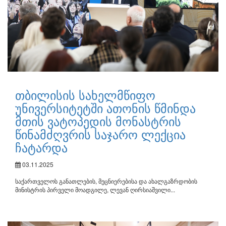
თბილისის სახელმწიფო
უნივერსიტეტში ათონის წმინდა
მთის ვატოპედის მონასტრის
წინამძღვრის საჯარო ლექცია
ჩატარდა
03.11.2025
საქართველოს განათლების, მეცნიერებისა და ახალგაზრდობის
მინისტრის პირველი მოადგილე, ლევან ღირსიაშვილი...