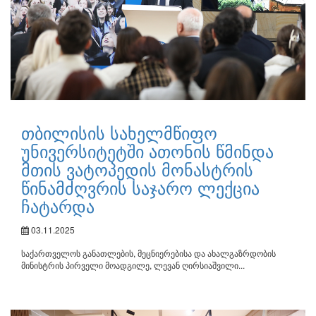
თბილისის სახელმწიფო
უნივერსიტეტში ათონის წმინდა
მთის ვატოპედის მონასტრის
წინამძღვრის საჯარო ლექცია
ჩატარდა
03.11.2025
საქართველოს განათლების, მეცნიერებისა და ახალგაზრდობის
მინისტრის პირველი მოადგილე, ლევან ღირსიაშვილი...