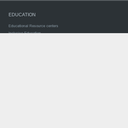
EDUCATION
Educational Resource centers
Inclusive Education
Current Programs
NATIONAL CURRICULUM
TEXTBOOK / SERIES APPROVAL
Pre-school education
სასკოლო სახელმძღვანელოების შეთანხმება
ზოგადი განათლების სისტემის რეფორმის ეროვნული
კონცეფცია
HIGHER EDUCATION
Higher Education system of Georgia
Bologna Process
Twinning Project
Program of students social assistance