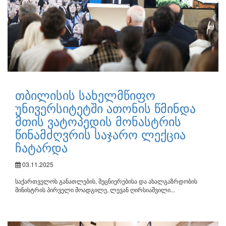
თბილისის სახელმწიფო
უნივერსიტეტში ათონის წმინდა
მთის ვატოპედის მონასტრის
წინამძღვრის საჯარო ლექცია
ჩატარდა
03.11.2025
საქართველოს განათლების, მეცნიერებისა და ახალგაზრდობის
მინისტრის პირველი მოადგილე, ლევან ღირსიაშვილი...