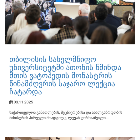
თბილისის სახელმწიფო
უნივერსიტეტში ათონის წმინდა
მთის ვატოპედის მონასტრის
წინამძღვრის საჯარო ლექცია
ჩატარდა
03.11.2025
საქართველოს განათლების, მეცნიერებისა და ახალგაზრდობის
მინისტრის პირველი მოადგილე, ლევან ღირსიაშვილი...