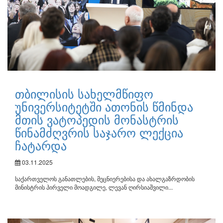
თბილისის სახელმწიფო
უნივერსიტეტში ათონის წმინდა
მთის ვატოპედის მონასტრის
წინამძღვრის საჯარო ლექცია
ჩატარდა
03.11.2025
საქართველოს განათლების, მეცნიერებისა და ახალგაზრდობის
მინისტრის პირველი მოადგილე, ლევან ღირსიაშვილი...