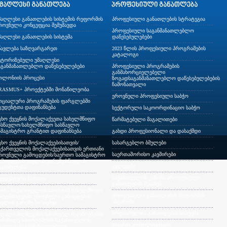
მაღლესი განათლების სისტემის რეფორმის
პროფესიული განათლების სტრატეგია
როვნული კონცეფცია შემუშავდა
პროფესიული საგანმანათლებლო
მაღლესი განათლების სისტემა
დაწესებულებები
წავლება საზღვარგარეთ
2023 წლის პროფესიული პროგრამების
კატალოგი
ვტორიზებული უმაღლესი
აგანმანათლებლო დაწესებულებები
პროფესიული პროგრამების
განმახორციელებელი
ოლონიის პროცესი
ზოგადსაგანმანათლებლო დაწესებულებების
ჩამონათვალი
RASMUS+ პროექტებში მონაწილეობა
ეროვნული პროფესიული საბჭო
ოციალური პროგრამების ფარგლებში
ტუდენტთა დაფინანსება
სექტორული საკოორდინაციო საბჭო
ცხო ქვეყნის მოქალაქეეთა სახელმწიფო
წარმატებული მაგალითები
ასწავლო/სახელმწიფო სასწავლო
ამაგისტრო გრანტით დაფინანსება
გახდი პროფესიონალი და დასაქმდი
ცხო ქვეყნის მოქალაქეებისათვის/
სასარგებლო ბმულები
აქართველოს მოქალაქეებისათვის ერთიანი
საერთაშორისო კავშირები
როვნული გამოცდების/საერთო სამაგისტრო
ამოცდების გავლის გარეშე სწავლის
კვლევები
აგრძელება
საქართველოს კანონი პროფესიული
ტუდენტური ბარათი
განათლების შესახებ
სიპ – საქართველოს სპორტის სახელმწიფო
პროფესიული განათლების რეფორმის
ნივერსიტეტში ეროვნული გამოცდების
ანგარიში
ავლის გარეშე ჩარიცხვა
ზრდასრულთა განათლების სისტემა
აღალი მიღწევების სპორტულ შეჯიბრებებში
ონაწილე სპორტსმენის საქართველოს
საჯარო კონსულტაციები
მაღლეს საგანმანათლებლო