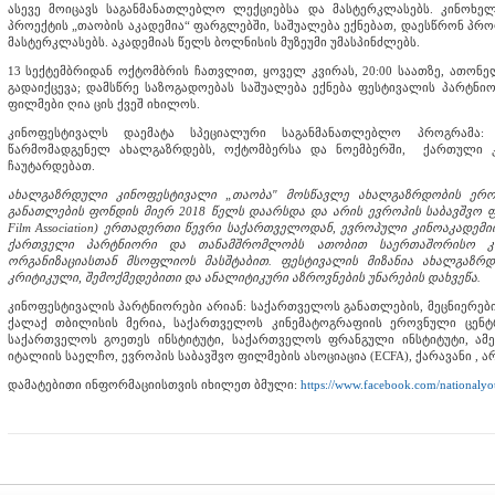
ასევე მოიცავს საგანმანათლებლო ლექციებსა და მასტერკლასებს. კინოხელ
პროექტის „თაობის აკადემია“ ფარგლებში, საშუალება ექნებათ, დაესწრონ პრ
მასტერკლასებს. აკადემიას წელს ბოლნისის მუზეუმი უმასპინძლებს.
13 სექტემბრიდან ოქტომბრის ჩათვლით, ყოველ კვირას, 20:00 საათზე, ათონე
გადაიქცევა; დამსწრე საზოგადოებას საშუალება ექნება ფესტივალის პარტნი
ფილმები ღია ცის ქვეშ იხილოს.
კინოფესტივალს დაემატა სპეციალური საგანმანათლებლო პროგრამა:
წარმომადგენელ ახალგაზრდებს, ოქტომბერსა და ნოემბერში, ქართული კი
ჩაუტარდებათ.
ახალგაზრდული კინოფესტივალი „თაობა" მოსწავლე ახალგაზრდობის ერო
განათლების ფონდის მიერ 2018 წელს დაარსდა და არის ევროპის საბავშვო ფილმ
Film Association) ერთადერთი წევრი საქართველოდან, ევროპული კინოაკადე
ქართველი პარტნიორი და თანამშრომლობს ათობით საერთაშორისო კი
ორგანიზაციასთან მსოფლიოს მასშტაბით. ფესტივალის მიზანია ახალგაზრდ
კრიტიკული, შემოქმედებითი და ანალიტიკური აზროვნების უნარების დახვეწა.
კინოფესტივალის პარტნიორები არიან: საქართველოს განათლების, მეცნიერები
ქალაქ თბილისის მერია, საქართველოს კინემატოგრაფიის ეროვნული ცენტ
საქართველოს გოეთეს ინსტიტუტი, საქართველოს ფრანგული ინსტიტუტი, ამე
იტალიის საელჩო, ევროპის საბავშვო ფილმების ასოციაცია (ECFA), ქარავანი , ა
დამატებითი ინფორმაციისთვის იხილეთ ბმული:
https://www.facebook.com/nationalyo