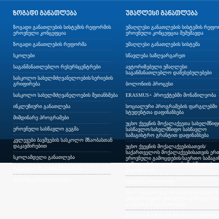
ზოგადი განათლების სისტემის რეფორმის
უმაღლესი განათლების სისტემის რეფო
ეროვნული კონცეფცია
ეროვნული კონცეფცია შემუშავდა
ზოგადი განათლების რეფორმა
უმაღლესი განათლების სისტემა
სკოლები
სწავლება საზღვარგარეთ
საგანმანათლებლო რესურსცენტრები
ავტორიზებული უმაღლესი
საგანმანათლებლო დაწესებულებები
სასკოლო სახელმძღვანელოების/სერიების
გრიფირება
ბოლონიის პროცესი
სასკოლო სახელმძღვანელოების შეთანხმება
ERASMUS+ პროექტებში მონაწილეობა
ინკლუზიური განათლება
სოციალური პროგრამების ფარგლებში
სტუდენტთა დაფინანსება
მიმდინარე პროგრამები
უცხო ქვეყნის მოქალაქეეთა სახელმწი
ეროვნული სასწავლო გეგმა
სასწავლო/სახელმწიფო სასწავლო
სამაგისტრო გრანტით დაფინანსება
კვლევები ბავშვების სასკოლო მზაობასთან
დაკავშირებით
უცხო ქვეყნის მოქალაქეებისათვის/
საქართველოს მოქალაქეებისათვის ერთ
სკოლამდელი განათლება
ეროვნული გამოცდების/საერთო სამაგ
გამოცდების გავლის გარეშე სწავლის
სასკოლო მზაობის პროგრამა
გაგრძელება
ბილინგვური განათლება
სტუდენტური ბარათი
სსიპ – საქართველოს სპორტის სახელმ
უნივერსიტეტში ეროვნული გამოცდების
გავლის გარეშე ჩარიცხვა
მაღალი მიღწევების სპორტულ შეჯიბრებ