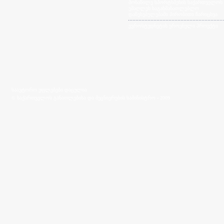
მონაწილე სპორტსმენის საქართველოს
უმაღლეს საგანმანათლებლო
დაწესებულებაში პირობითი ჩარიცხვა
ევროსტუდნეტის ეროვნული პროექტი
საავტორო უფლებები დაცულია
© საქართველოს განათლებისა და მეცნიერების სამინისტრო - 2009