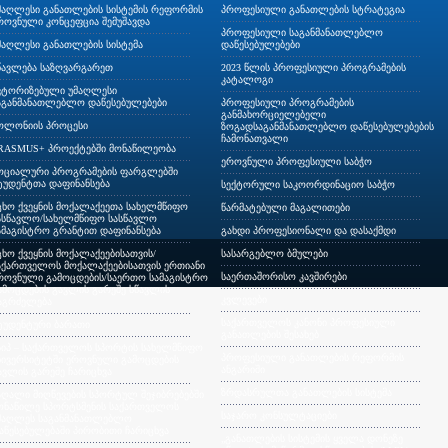
მაღლესი განათლების სისტემის რეფორმის
პროფესიული განათლების სტრატეგია
როვნული კონცეფცია შემუშავდა
პროფესიული საგანმანათლებლო
მაღლესი განათლების სისტემა
დაწესებულებები
წავლება საზღვარგარეთ
2023 წლის პროფესიული პროგრამების
კატალოგი
ვტორიზებული უმაღლესი
აგანმანათლებლო დაწესებულებები
პროფესიული პროგრამების
განმახორციელებელი
ოლონიის პროცესი
ზოგადსაგანმანათლებლო დაწესებულებების
ჩამონათვალი
RASMUS+ პროექტებში მონაწილეობა
ეროვნული პროფესიული საბჭო
ოციალური პროგრამების ფარგლებში
ტუდენტთა დაფინანსება
სექტორული საკოორდინაციო საბჭო
ცხო ქვეყნის მოქალაქეეთა სახელმწიფო
წარმატებული მაგალითები
ასწავლო/სახელმწიფო სასწავლო
ამაგისტრო გრანტით დაფინანსება
გახდი პროფესიონალი და დასაქმდი
ცხო ქვეყნის მოქალაქეებისათვის/
სასარგებლო ბმულები
აქართველოს მოქალაქეებისათვის ერთიანი
საერთაშორისო კავშირები
როვნული გამოცდების/საერთო სამაგისტრო
ამოცდების გავლის გარეშე სწავლის
კვლევები
აგრძელება
საქართველოს კანონი პროფესიული
ტუდენტური ბარათი
განათლების შესახებ
სიპ – საქართველოს სპორტის სახელმწიფო
პროფესიული განათლების რეფორმის
ნივერსიტეტში ეროვნული გამოცდების
ანგარიში
ავლის გარეშე ჩარიცხვა
ზრდასრულთა განათლების სისტემა
აღალი მიღწევების სპორტულ შეჯიბრებებში
ონაწილე სპორტსმენის საქართველოს
საჯარო კონსულტაციები
მაღლეს საგანმანათლებლო
აწესებულებაში პირობითი ჩარიცხვა
„განათლების სისტემის ყველა დონეზე