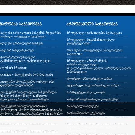
მაღლესი განათლების სისტემის რეფორმის
პროფესიული განათლების სტრატეგია
როვნული კონცეფცია შემუშავდა
პროფესიული საგანმანათლებლო
მაღლესი განათლების სისტემა
დაწესებულებები
წავლება საზღვარგარეთ
2023 წლის პროფესიული პროგრამების
კატალოგი
ვტორიზებული უმაღლესი
აგანმანათლებლო დაწესებულებები
პროფესიული პროგრამების
განმახორციელებელი
ოლონიის პროცესი
ზოგადსაგანმანათლებლო დაწესებულებების
ჩამონათვალი
RASMUS+ პროექტებში მონაწილეობა
ეროვნული პროფესიული საბჭო
ოციალური პროგრამების ფარგლებში
ტუდენტთა დაფინანსება
სექტორული საკოორდინაციო საბჭო
ცხო ქვეყნის მოქალაქეეთა სახელმწიფო
წარმატებული მაგალითები
ასწავლო/სახელმწიფო სასწავლო
ამაგისტრო გრანტით დაფინანსება
გახდი პროფესიონალი და დასაქმდი
ცხო ქვეყნის მოქალაქეებისათვის/
სასარგებლო ბმულები
აქართველოს მოქალაქეებისათვის ერთიანი
საერთაშორისო კავშირები
როვნული გამოცდების/საერთო სამაგისტრო
ამოცდების გავლის გარეშე სწავლის
კვლევები
აგრძელება
საქართველოს კანონი პროფესიული
ტუდენტური ბარათი
განათლების შესახებ
სიპ – საქართველოს სპორტის სახელმწიფო