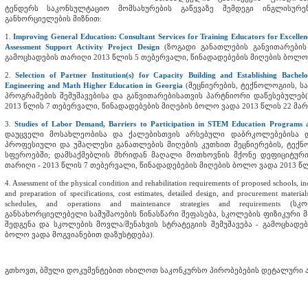
ტენდერს საკონსულტაციო მომსახურების გაწევაზე შემდეგი ინგლისურე
განხორციელების მიზნით:
1.
Improving General Education: Consultant Services for Training Educators for Excellen
Assessment Support Activity Project Design
(ზოგადი განათლების განვითარების
გამოცხადების თარიღი 2013 წლის 5 თებერვალი, წინადადებების მიღების ბოლო 
2.
Selection of Partner Institution(s) for Capacity Building and Establishing Bache
Engineering and Math Higher Education in Georgia
(მეცნიერების, ტექნოლოგიის, ს
პროგრამების შემუშავებისა და განვითარებისათვის პარტნიორი დაწესებულებ(ე
2013 წლის 7 თებერვალი, წინადადებების მიღების ბოლო ვადა 2013 წლის 22 მარ
3.
Studies of Labor Demand, Barriers to Participation in STEM Education Programs
დაუცველი მოსახლეობისა და ქალებისთვის არსებული დაბრკოლებებისა და
პროფესიული და უმაღლესი განათლების მიღების კუთხით მეცნიერების, ტექნო
სფეროებში; დამსაქმებლის მხრიდან მაღალი მოთხოვნის მქონე დეფიციტური
თარიღი - 2013 წლის 7 თებერვალი, წინადადებების მიღების ბოლო ვადა 2013 წლ
4. Assessment of the physical condition and rehabilitation requirements of proposed schools, i
and preparation of specifications, cost estimates, detailed design, and procurement material
schedules, and operations and maintenance strategies and requirements
განსახორციელებელი სამუშაოების წინასწარი შეფასება, სკოლების ფიზიკური მ
შედგენა და სკოლების მოვლა/შენახვის სტრატეგიის შემუშავება - გამოცხადე
ბოლო ვადა მოგვიანებით დაზუსტდება).
გთხოვთ, ბმული დოკუმენტებით იხილოთ საკონკურსო პირობებების დეტალური 