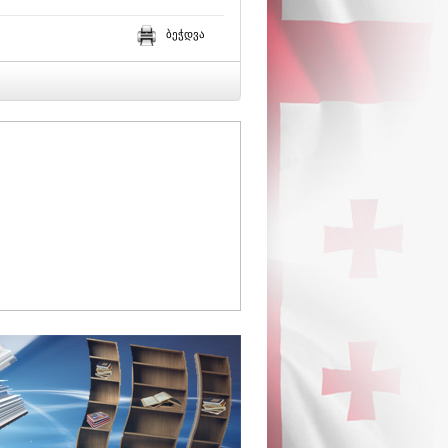
ბეჭდვა