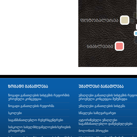
ზოგადი განათლების სისტემის რეფორმის
უმაღლესი განათლების სისტემის რეფო
ეროვნული კონცეფცია
ეროვნული კონცეფცია შემუშავდა
ზოგადი განათლების რეფორმა
უმაღლესი განათლების სისტემა
სკოლები
სწავლება საზღვარგარეთ
საგანმანათლებლო რესურსცენტრები
ავტორიზებული უმაღლესი
საგანმანათლებლო დაწესებულებები
სასკოლო სახელმძღვანელოების/სერიების
გრიფირება
ბოლონიის პროცესი