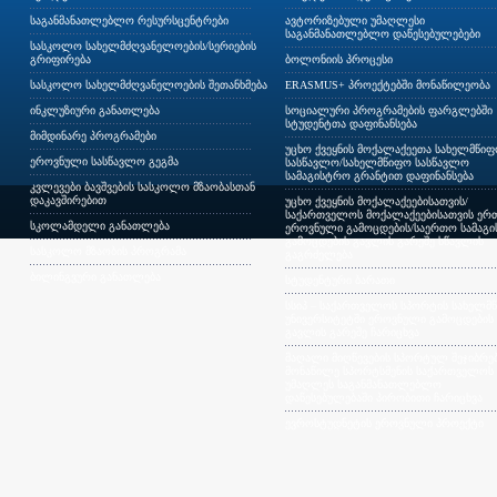
საგანმანათლებლო რესურსცენტრები
ავტორიზებული უმაღლესი
საგანმანათლებლო დაწესებულებები
სასკოლო სახელმძღვანელოების/სერიების
გრიფირება
ბოლონიის პროცესი
სასკოლო სახელმძღვანელოების შეთანხმება
ERASMUS+ პროექტებში მონაწილეობა
ინკლუზიური განათლება
სოციალური პროგრამების ფარგლებში
სტუდენტთა დაფინანსება
მიმდინარე პროგრამები
უცხო ქვეყნის მოქალაქეეთა სახელმწი
ეროვნული სასწავლო გეგმა
სასწავლო/სახელმწიფო სასწავლო
სამაგისტრო გრანტით დაფინანსება
კვლევები ბავშვების სასკოლო მზაობასთან
დაკავშირებით
უცხო ქვეყნის მოქალაქეებისათვის/
საქართველოს მოქალაქეებისათვის ერთ
სკოლამდელი განათლება
ეროვნული გამოცდების/საერთო სამაგ
გამოცდების გავლის გარეშე სწავლის
სასკოლო მზაობის პროგრამა
გაგრძელება
ბილინგვური განათლება
სტუდენტური ბარათი
სსიპ – საქართველოს სპორტის სახელმ
უნივერსიტეტში ეროვნული გამოცდების
გავლის გარეშე ჩარიცხვა
მაღალი მიღწევების სპორტულ შეჯიბრებ
მონაწილე სპორტსმენის საქართველოს
უმაღლეს საგანმანათლებლო
დაწესებულებაში პირობითი ჩარიცხვა
ევროსტუდნეტის ეროვნული პროექტი