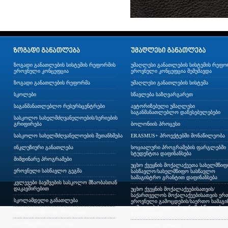
ზოგადი განათლების სისტემის რეფორმის
უმაღლესი განათლების სისტემის რეფო
ეროვნული კონცეფცია
ეროვნული კონცეფცია შემუშავდა
ზოგადი განათლების რეფორმა
უმაღლესი განათლების სისტემა
სკოლები
სწავლება საზღვარგარეთ
საგანმანათლებლო რესურსცენტრები
ავტორიზებული უმაღლესი
საგანმანათლებლო დაწესებულებები
სასკოლო სახელმძღვანელოების/სერიების
გრიფირება
ბოლონიის პროცესი
სასკოლო სახელმძღვანელოების შეთანხმება
ERASMUS+ პროექტებში მონაწილეობა
ინკლუზიური განათლება
სოციალური პროგრამების ფარგლებში
სტუდენტთა დაფინანსება
მიმდინარე პროგრამები
უცხო ქვეყნის მოქალაქეეთა სახელმწი
ეროვნული სასწავლო გეგმა
სასწავლო/სახელმწიფო სასწავლო
სამაგისტრო გრანტით დაფინანსება
კვლევები ბავშვების სასკოლო მზაობასთან
დაკავშირებით
უცხო ქვეყნის მოქალაქეებისათვის/
საქართველოს მოქალაქეებისათვის ერთ
სკოლამდელი განათლება
ეროვნული გამოცდების/საერთო სამაგ
გამოცდების გავლის გარეშე სწავლის
სასკოლო მზაობის პროგრამა
გაგრძელება
ბილინგვური განათლება
სტუდენტური ბარათი