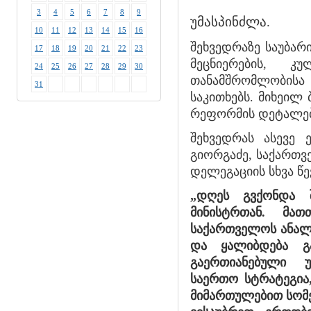
3
4
5
6
7
8
9
უმასპინძლა.
10
11
12
13
14
15
16
შეხვედრაზე საუბარ
17
18
19
20
21
22
23
მეცნიერების, კ
24
25
26
27
28
29
30
თანამშრომლობის
31
საკითხებს. მიხეილ
რეფორმის დეტალებ
შეხვედრას ასევე 
გიორგაძე, საქართვ
დელეგაციის სხვა წე
„დღეს გვქონდა შ
მინისტრთან. მა
საქართველოს ანალო
და ყალიბდება გა
გაერთიანებული უწ
საერთო სტრატეგია,
მიმართულებით სომე