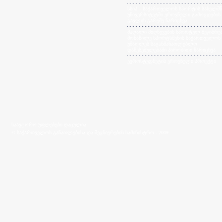
სსიპ – საქართველოს სპორტის სახელმ
უნივერსიტეტში ეროვნული გამოცდების
გავლის გარეშე ჩარიცხვა
მაღალი მიღწევების სპორტულ შეჯიბრებ
მონაწილე სპორტსმენის საქართველოს
უმაღლეს საგანმანათლებლო
დაწესებულებაში პირობითი ჩარიცხვა
ევროსტუდნეტის ეროვნული პროექტი
საავტორო უფლებები დაცულია
© საქართველოს განათლებისა და მეცნიერების სამინისტრო - 2009