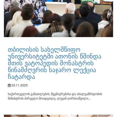
თბილისის სახელმწიფო
უნივერსიტეტში ათონის წმინდა
მთის ვატოპედის მონასტრის
წინამძღვრის საჯარო ლექცია
ჩატარდა
03.11.2025
საქართველოს განათლების, მეცნიერებისა და ახალგაზრდობის
მინისტრის პირველი მოადგილე, ლევან ღირსიაშვილი...