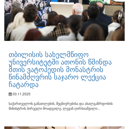
თბილისის სახელმწიფო
უნივერსიტეტში ათონის წმინდა
მთის ვატოპედის მონასტრის
წინამძღვრის საჯარო ლექცია
ჩატარდა
03.11.2025
საქართველოს განათლების, მეცნიერებისა და ახალგაზრდობის
მინისტრის პირველი მოადგილე, ლევან ღირსიაშვილი...