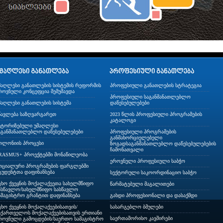
მაღლესი განათლების სისტემის რეფორმის
პროფესიული განათლების სტრატეგია
როვნული კონცეფცია შემუშავდა
პროფესიული საგანმანათლებლო
მაღლესი განათლების სისტემა
დაწესებულებები
წავლება საზღვარგარეთ
2023 წლის პროფესიული პროგრამების
კატალოგი
ვტორიზებული უმაღლესი
აგანმანათლებლო დაწესებულებები
პროფესიული პროგრამების
განმახორციელებელი
ოლონიის პროცესი
ზოგადსაგანმანათლებლო დაწესებულებების
ჩამონათვალი
RASMUS+ პროექტებში მონაწილეობა
ეროვნული პროფესიული საბჭო
ოციალური პროგრამების ფარგლებში
ტუდენტთა დაფინანსება
სექტორული საკოორდინაციო საბჭო
ცხო ქვეყნის მოქალაქეეთა სახელმწიფო
წარმატებული მაგალითები
ასწავლო/სახელმწიფო სასწავლო
ამაგისტრო გრანტით დაფინანსება
გახდი პროფესიონალი და დასაქმდი
ცხო ქვეყნის მოქალაქეებისათვის/
სასარგებლო ბმულები
აქართველოს მოქალაქეებისათვის ერთიანი
საერთაშორისო კავშირები
როვნული გამოცდების/საერთო სამაგისტრო