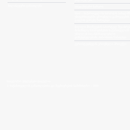
ბილინგვური განათლება
სტუდენტური ბარათი
სსიპ – საქართველოს სპორტის სახელმ
უნივერსიტეტში ეროვნული გამოცდების
გავლის გარეშე ჩარიცხვა
მაღალი მიღწევების სპორტულ შეჯიბრებ
მონაწილე სპორტსმენის საქართველოს
უმაღლეს საგანმანათლებლო
დაწესებულებაში პირობითი ჩარიცხვა
ევროსტუდნეტის ეროვნული პროექტი
საავტორო უფლებები დაცულია
© საქართველოს განათლებისა და მეცნიერების სამინისტრო - 2009