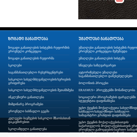
ზოგადი განათლების სისტემის რეფორმის
უმაღლესი განათლების სისტემის რეფო
ეროვნული კონცეფცია
ეროვნული კონცეფცია შემუშავდა
ზოგადი განათლების რეფორმა
უმაღლესი განათლების სისტემა
სკოლები
სწავლება საზღვარგარეთ
საგანმანათლებლო რესურსცენტრები
ავტორიზებული უმაღლესი
საგანმანათლებლო დაწესებულებები
სასკოლო სახელმძღვანელოების/სერიების
გრიფირება
ბოლონიის პროცესი
სასკოლო სახელმძღვანელოების შეთანხმება
ERASMUS+ პროექტებში მონაწილეობა
ინკლუზიური განათლება
სოციალური პროგრამების ფარგლებში
სტუდენტთა დაფინანსება
მიმდინარე პროგრამები
უცხო ქვეყნის მოქალაქეეთა სახელმწი
ეროვნული სასწავლო გეგმა
სასწავლო/სახელმწიფო სასწავლო
სამაგისტრო გრანტით დაფინანსება
კვლევები ბავშვების სასკოლო მზაობასთან
დაკავშირებით
უცხო ქვეყნის მოქალაქეებისათვის/
საქართველოს მოქალაქეებისათვის ერთ
სკოლამდელი განათლება
ეროვნული გამოცდების/საერთო სამაგ
გამოცდების გავლის გარეშე სწავლის
სასკოლო მზაობის პროგრამა
გაგრძელება