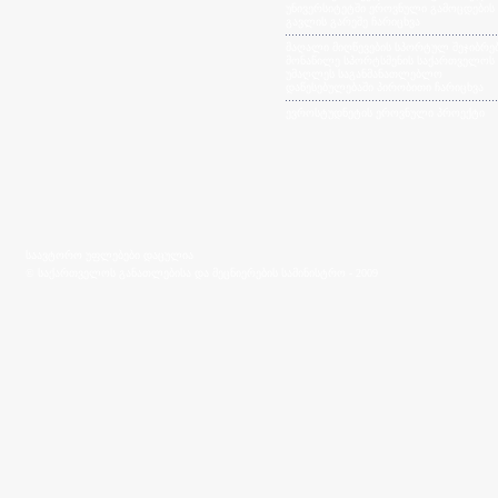
უნივერსიტეტში ეროვნული გამოცდების
გავლის გარეშე ჩარიცხვა
მაღალი მიღწევების სპორტულ შეჯიბრებ
მონაწილე სპორტსმენის საქართველოს
უმაღლეს საგანმანათლებლო
დაწესებულებაში პირობითი ჩარიცხვა
ევროსტუდნეტის ეროვნული პროექტი
საავტორო უფლებები დაცულია
© საქართველოს განათლებისა და მეცნიერების სამინისტრო - 2009