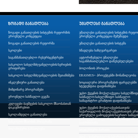
ზოგადი განათლების სისტემის რეფორმის
უმაღლესი განათლების სისტემის რეფო
ეროვნული კონცეფცია
ეროვნული კონცეფცია შემუშავდა
ზოგადი განათლების რეფორმა
უმაღლესი განათლების სისტემა
სკოლები
სწავლება საზღვარგარეთ
საგანმანათლებლო რესურსცენტრები
ავტორიზებული უმაღლესი
საგანმანათლებლო დაწესებულებები
სასკოლო სახელმძღვანელოების/სერიების
გრიფირება
ბოლონიის პროცესი
სასკოლო სახელმძღვანელოების შეთანხმება
ERASMUS+ პროექტებში მონაწილეობა
ინკლუზიური განათლება
სოციალური პროგრამების ფარგლებში
სტუდენტთა დაფინანსება
მიმდინარე პროგრამები
უცხო ქვეყნის მოქალაქეეთა სახელმწი
ეროვნული სასწავლო გეგმა
სასწავლო/სახელმწიფო სასწავლო
სამაგისტრო გრანტით დაფინანსება
კვლევები ბავშვების სასკოლო მზაობასთან
დაკავშირებით
უცხო ქვეყნის მოქალაქეებისათვის/
საქართველოს მოქალაქეებისათვის ერთ
სკოლამდელი განათლება
ეროვნული გამოცდების/საერთო სამაგ
გამოცდების გავლის გარეშე სწავლის
სასკოლო მზაობის პროგრამა
გაგრძელება
ბილინგვური განათლება
სტუდენტური ბარათი
სსიპ – საქართველოს სპორტის სახელმ