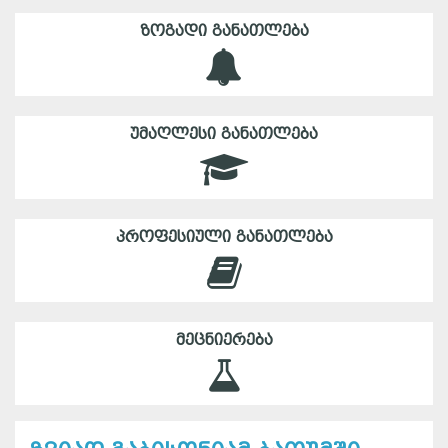
ᲖᲝᲒᲐᲓᲘ ᲒᲐᲜᲐᲗᲚᲔᲑᲐ
ᲣᲛᲐᲦᲚᲔᲡᲘ ᲒᲐᲜᲐᲗᲚᲔᲑᲐ
ᲞᲠᲝᲤᲔᲡᲘᲣᲚᲘ ᲒᲐᲜᲐᲗᲚᲔᲑᲐ
ᲛᲔᲪᲜᲘᲔᲠᲔᲑᲐ