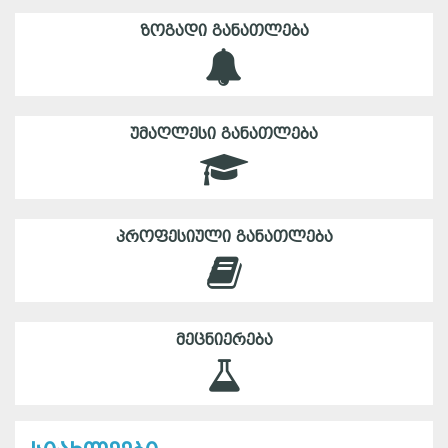
ᲖᲝᲒᲐᲓᲘ ᲒᲐᲜᲐᲗᲚᲔᲑᲐ
ᲣᲛᲐᲦᲚᲔᲡᲘ ᲒᲐᲜᲐᲗᲚᲔᲑᲐ
ᲞᲠᲝᲤᲔᲡᲘᲣᲚᲘ ᲒᲐᲜᲐᲗᲚᲔᲑᲐ
ᲛᲔᲪᲜᲘᲔᲠᲔᲑᲐ