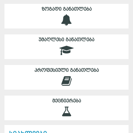
ᲖᲝᲒᲐᲓᲘ ᲒᲐᲜᲐᲗᲚᲔᲑᲐ
ᲣᲛᲐᲦᲚᲔᲡᲘ ᲒᲐᲜᲐᲗᲚᲔᲑᲐ
ᲞᲠᲝᲤᲔᲡᲘᲣᲚᲘ ᲒᲐᲜᲐᲗᲚᲔᲑᲐ
ᲛᲔᲪᲜᲘᲔᲠᲔᲑᲐ