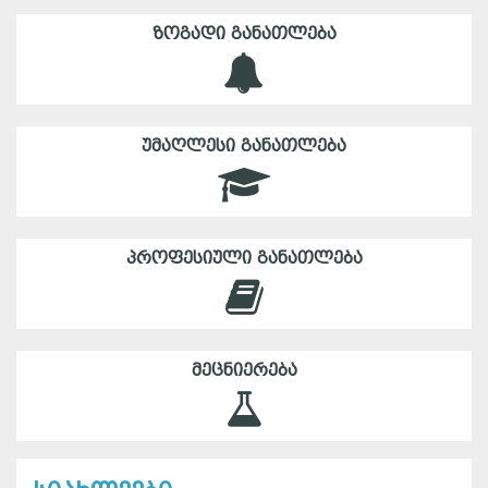
ᲖᲝᲒᲐᲓᲘ ᲒᲐᲜᲐᲗᲚᲔᲑᲐ
ᲣᲛᲐᲦᲚᲔᲡᲘ ᲒᲐᲜᲐᲗᲚᲔᲑᲐ
ᲞᲠᲝᲤᲔᲡᲘᲣᲚᲘ ᲒᲐᲜᲐᲗᲚᲔᲑᲐ
ᲛᲔᲪᲜᲘᲔᲠᲔᲑᲐ