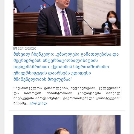
22/12/2020
მიხეილ ჩხენკელი: „უმაღლესი განათლებისა და
მეცნიერების ინტერნაციონალიზაციის
თვალსაზრისით, ქუთაისის საერთაშორისო
უნივერსიტეტის დაარსება უდიდესი
მნიშვნელობის მოვლენაა“
საქართველოს განათლების, მეცნიერების, კულტურისა
და სპორტის მინისტრობის კანდიდატმა მიხეილ
ჩხენკელმა პარლამენტის გაერთიანებული კომიტეტების
წინაშე...
ვრცლად