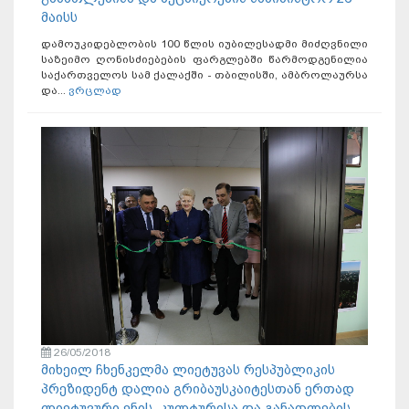
მაისს
დამოუკიდებლობის 100 წლის იუბილესადმი მიძღვნილი
საზეიმო ღონისძიებების ფარგლებში წარმოდგენილია
საქართველოს სამ ქალაქში - თბილისში, ამბროლაურსა
და...
ვრცლად
26/05/2018
მიხეილ ჩხენკელმა ლიეტუვას რესპუბლიკის
პრეზიდენტ დალია გრიბაუსკაიტესთან ერთად
ლიეტუვური ენის, კულტურისა და განათლების