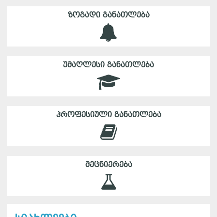
ᲖᲝᲒᲐᲓᲘ ᲒᲐᲜᲐᲗᲚᲔᲑᲐ
ᲣᲛᲐᲦᲚᲔᲡᲘ ᲒᲐᲜᲐᲗᲚᲔᲑᲐ
ᲞᲠᲝᲤᲔᲡᲘᲣᲚᲘ ᲒᲐᲜᲐᲗᲚᲔᲑᲐ
ᲛᲔᲪᲜᲘᲔᲠᲔᲑᲐ