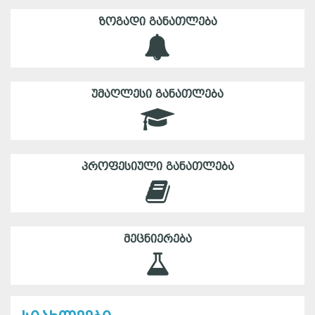
ᲖᲝᲒᲐᲓᲘ ᲒᲐᲜᲐᲗᲚᲔᲑᲐ
ᲣᲛᲐᲦᲚᲔᲡᲘ ᲒᲐᲜᲐᲗᲚᲔᲑᲐ
ᲞᲠᲝᲤᲔᲡᲘᲣᲚᲘ ᲒᲐᲜᲐᲗᲚᲔᲑᲐ
ᲛᲔᲪᲜᲘᲔᲠᲔᲑᲐ