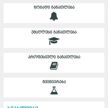
ᲖᲝᲒᲐᲓᲘ ᲒᲐᲜᲐᲗᲚᲔᲑᲐ
ᲣᲛᲐᲦᲚᲔᲡᲘ ᲒᲐᲜᲐᲗᲚᲔᲑᲐ
ᲞᲠᲝᲤᲔᲡᲘᲣᲚᲘ ᲒᲐᲜᲐᲗᲚᲔᲑᲐ
ᲛᲔᲪᲜᲘᲔᲠᲔᲑᲐ