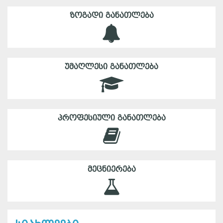
ᲖᲝᲒᲐᲓᲘ ᲒᲐᲜᲐᲗᲚᲔᲑᲐ
ᲣᲛᲐᲦᲚᲔᲡᲘ ᲒᲐᲜᲐᲗᲚᲔᲑᲐ
ᲞᲠᲝᲤᲔᲡᲘᲣᲚᲘ ᲒᲐᲜᲐᲗᲚᲔᲑᲐ
ᲛᲔᲪᲜᲘᲔᲠᲔᲑᲐ