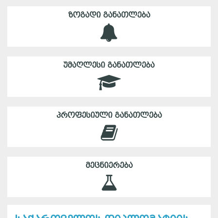
ᲖᲝᲒᲐᲓᲘ ᲒᲐᲜᲐᲗᲚᲔᲑᲐ
ᲣᲛᲐᲦᲚᲔᲡᲘ ᲒᲐᲜᲐᲗᲚᲔᲑᲐ
ᲞᲠᲝᲤᲔᲡᲘᲣᲚᲘ ᲒᲐᲜᲐᲗᲚᲔᲑᲐ
ᲛᲔᲪᲜᲘᲔᲠᲔᲑᲐ