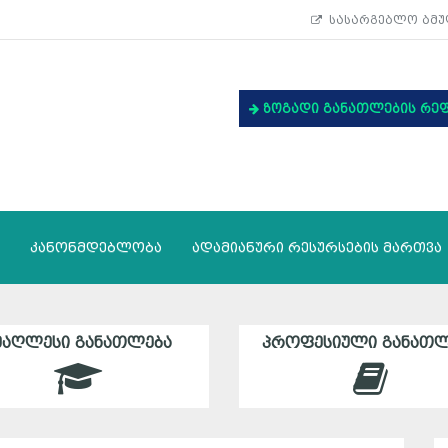
სასარგებლო ბმუ
ზოგადი განათლების რე
კანონმდებლობა
ადამიანური რესურსების მართვა
ᲛᲐᲦᲚᲔᲡᲘ ᲒᲐᲜᲐᲗᲚᲔᲑᲐ
ᲞᲠᲝᲤᲔᲡᲘᲣᲚᲘ ᲒᲐᲜᲐᲗᲚ