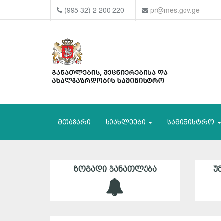
(995 32) 2 200 220
pr@mes.gov.ge
მთავარი
სიახლეები
სამინისტრო
ᲖᲝᲒᲐᲓᲘ ᲒᲐᲜᲐᲗᲚᲔᲑᲐ
Უ