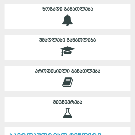
ᲖᲝᲒᲐᲓᲘ ᲒᲐᲜᲐᲗᲚᲔᲑᲐ
ᲣᲛᲐᲦᲚᲔᲡᲘ ᲒᲐᲜᲐᲗᲚᲔᲑᲐ
ᲞᲠᲝᲤᲔᲡᲘᲣᲚᲘ ᲒᲐᲜᲐᲗᲚᲔᲑᲐ
ᲛᲔᲪᲜᲘᲔᲠᲔᲑᲐ