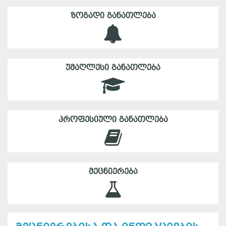
ᲖᲝᲒᲐᲓᲘ ᲒᲐᲜᲐᲗᲚᲔᲑᲐ
ᲣᲛᲐᲦᲚᲔᲡᲘ ᲒᲐᲜᲐᲗᲚᲔᲑᲐ
ᲞᲠᲝᲤᲔᲡᲘᲣᲚᲘ ᲒᲐᲜᲐᲗᲚᲔᲑᲐ
ᲛᲔᲪᲜᲘᲔᲠᲔᲑᲐ