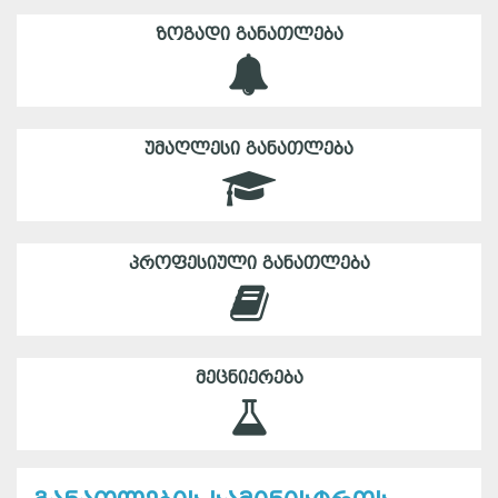
ᲖᲝᲒᲐᲓᲘ ᲒᲐᲜᲐᲗᲚᲔᲑᲐ
ᲣᲛᲐᲦᲚᲔᲡᲘ ᲒᲐᲜᲐᲗᲚᲔᲑᲐ
ᲞᲠᲝᲤᲔᲡᲘᲣᲚᲘ ᲒᲐᲜᲐᲗᲚᲔᲑᲐ
ᲛᲔᲪᲜᲘᲔᲠᲔᲑᲐ