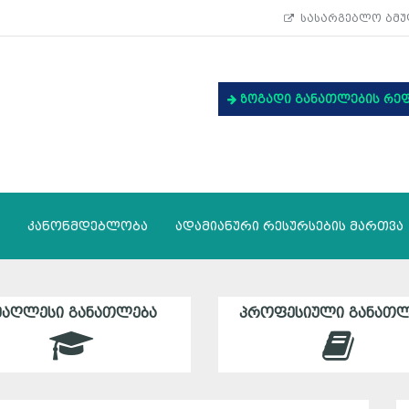
სასარგებლო ბმუ
ზოგადი განათლების რე
კანონმდებლობა
ადამიანური რესურსების მართვა
ᲛᲐᲦᲚᲔᲡᲘ ᲒᲐᲜᲐᲗᲚᲔᲑᲐ
ᲞᲠᲝᲤᲔᲡᲘᲣᲚᲘ ᲒᲐᲜᲐᲗᲚ