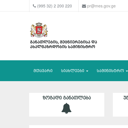
(995 32) 2 200 220
pr@mes.gov.ge
მთავარი
სიახლეები
სამინისტრო
ᲖᲝᲒᲐᲓᲘ ᲒᲐᲜᲐᲗᲚᲔᲑᲐ
Უ