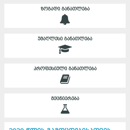
ᲖᲝᲒᲐᲓᲘ ᲒᲐᲜᲐᲗᲚᲔᲑᲐ
ᲣᲛᲐᲦᲚᲔᲡᲘ ᲒᲐᲜᲐᲗᲚᲔᲑᲐ
ᲞᲠᲝᲤᲔᲡᲘᲣᲚᲘ ᲒᲐᲜᲐᲗᲚᲔᲑᲐ
ᲛᲔᲪᲜᲘᲔᲠᲔᲑᲐ