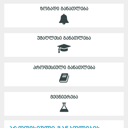
ᲖᲝᲒᲐᲓᲘ ᲒᲐᲜᲐᲗᲚᲔᲑᲐ
ᲣᲛᲐᲦᲚᲔᲡᲘ ᲒᲐᲜᲐᲗᲚᲔᲑᲐ
ᲞᲠᲝᲤᲔᲡᲘᲣᲚᲘ ᲒᲐᲜᲐᲗᲚᲔᲑᲐ
ᲛᲔᲪᲜᲘᲔᲠᲔᲑᲐ