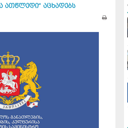
ა ათწლედი“ აცხადებს