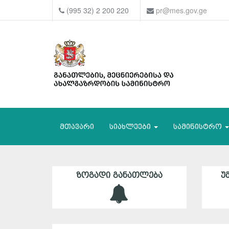
(995 32) 2 200 220
pr@mes.gov.ge
მთავარი
სიახლეები
სამინისტრო
ᲖᲝᲒᲐᲓᲘ ᲒᲐᲜᲐᲗᲚᲔᲑᲐ
Უ