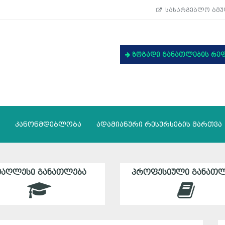
სასარგებლო ბმუ
ზოგადი განათლების რე
კანონმდებლობა
ადამიანური რესურსების მართვა
ᲛᲐᲦᲚᲔᲡᲘ ᲒᲐᲜᲐᲗᲚᲔᲑᲐ
ᲞᲠᲝᲤᲔᲡᲘᲣᲚᲘ ᲒᲐᲜᲐᲗᲚ