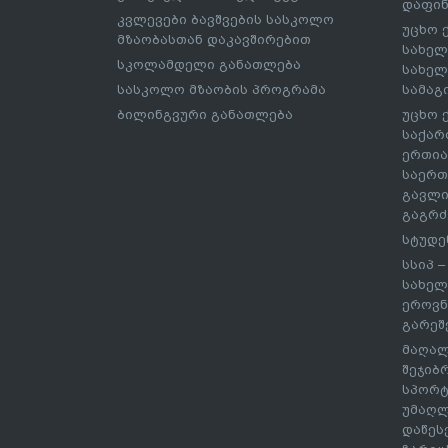
დაფინ
კვლევები ბავშვების სასკოლო
უცხო 
მზაობასთან დაკავშირებით
სახელ
სკოლამდელი განათლება
სახელ
სასკოლო მზაობის პროგრამა
სამაგ
ბილინგვური განათლება
უცხო 
საქარ
ერთია
საერთ
გავლი
გაგრძ
სტუდე
სსიპ 
სახელ
ეროვნ
გარეშ
მაღალ
შეჯიბ
სპორტ
უმაღლ
დაწეს