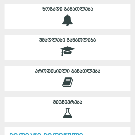
ᲖᲝᲒᲐᲓᲘ ᲒᲐᲜᲐᲗᲚᲔᲑᲐ
ᲣᲛᲐᲦᲚᲔᲡᲘ ᲒᲐᲜᲐᲗᲚᲔᲑᲐ
ᲞᲠᲝᲤᲔᲡᲘᲣᲚᲘ ᲒᲐᲜᲐᲗᲚᲔᲑᲐ
ᲛᲔᲪᲜᲘᲔᲠᲔᲑᲐ