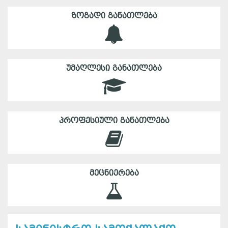
ᲖᲝᲒᲐᲓᲘ ᲒᲐᲜᲐᲗᲚᲔᲑᲐ
ᲣᲛᲐᲦᲚᲔᲡᲘ ᲒᲐᲜᲐᲗᲚᲔᲑᲐ
ᲞᲠᲝᲤᲔᲡᲘᲣᲚᲘ ᲒᲐᲜᲐᲗᲚᲔᲑᲐ
ᲛᲔᲪᲜᲘᲔᲠᲔᲑᲐ