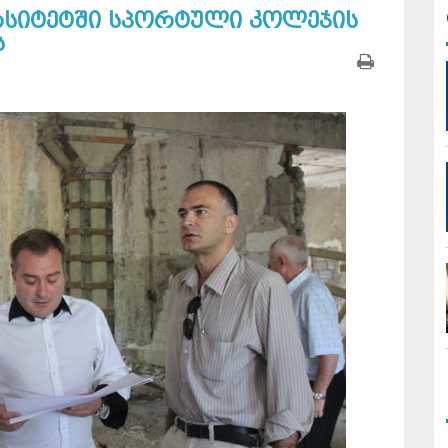
რსიტეტში სპორტული კოლეჯის
ს