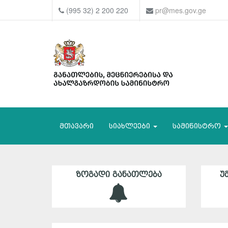
(995 32) 2 200 220
pr@mes.gov.ge
მთავარი
სიახლეები
სამინისტრო
ᲖᲝᲒᲐᲓᲘ ᲒᲐᲜᲐᲗᲚᲔᲑᲐ
Უ