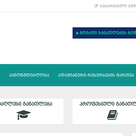
სასარგებლო ბმუ
ზოგადი განათლების რე
კანონმდებლობა
ადამიანური რესურსების მართვა
ᲛᲐᲦᲚᲔᲡᲘ ᲒᲐᲜᲐᲗᲚᲔᲑᲐ
ᲞᲠᲝᲤᲔᲡᲘᲣᲚᲘ ᲒᲐᲜᲐᲗᲚ