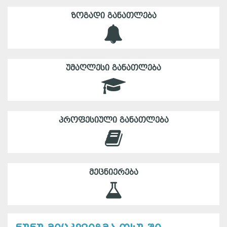
ᲖᲝᲒᲐᲓᲘ ᲒᲐᲜᲐᲗᲚᲔᲑᲐ
ᲣᲛᲐᲦᲚᲔᲡᲘ ᲒᲐᲜᲐᲗᲚᲔᲑᲐ
ᲞᲠᲝᲤᲔᲡᲘᲣᲚᲘ ᲒᲐᲜᲐᲗᲚᲔᲑᲐ
ᲛᲔᲪᲜᲘᲔᲠᲔᲑᲐ