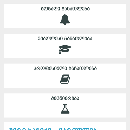
ᲖᲝᲒᲐᲓᲘ ᲒᲐᲜᲐᲗᲚᲔᲑᲐ
ᲣᲛᲐᲦᲚᲔᲡᲘ ᲒᲐᲜᲐᲗᲚᲔᲑᲐ
ᲞᲠᲝᲤᲔᲡᲘᲣᲚᲘ ᲒᲐᲜᲐᲗᲚᲔᲑᲐ
ᲛᲔᲪᲜᲘᲔᲠᲔᲑᲐ